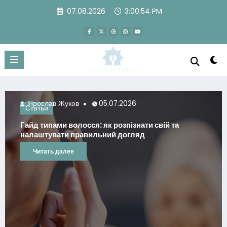
Перейти
07.08.2026
3:00:55 PM
к
содержимому
лав Жуков
05.07.2026
Яросл
и
Статьи
ипами волосся: як розпізнати свій та
Что дел
тувати правильний догляд
повреж
ать далее
Читат