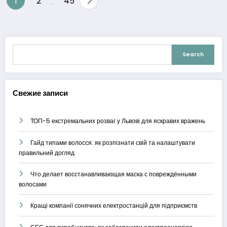
1
2
45
…
по
записям
Search
Search
Свежие записи
ТОП-5 екстремальних розваг у Львові для яскравих вражень
Гайд типами волосся: як розпізнати свій та налаштувати
правильний догляд
Что делает восстанавливающая маска с повреждёнными
волосами
Кращі компанії сонячних електростанцій для підприємств