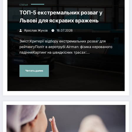
СТАТЬИ
ТОП-5 екстремальних розваг у
Львові для яскравих вражень
Ярослав Жуков
16.07.2026
Зміст:Критерії відбору екстремальних розваг для
рейтингуПоліт в аеротрубі Airman: фізика керованого
падінняКартинг на швидкісних трасах:…
Читать далее