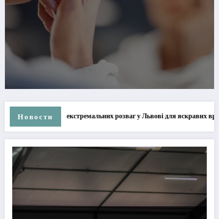
Гайд типами волосся: як 
 розваг у Львові для яскравих вражень
Новости
ТОП-5 екстремальних розваг у Львові для яскравих вражень