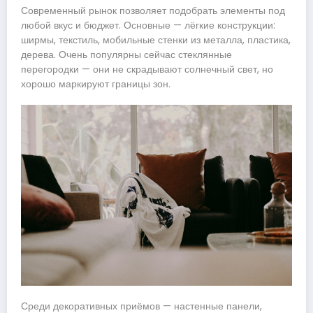
Современный рынок позволяет подобрать элементы под
любой вкус и бюджет. Основные — лёгкие конструкции:
ширмы, текстиль, мобильные стенки из металла, пластика,
дерева. Очень популярны сейчас стеклянные
перегородки — они не скрадывают солнечный свет, но
хорошо маркируют границы зон.
Среди декоративных приёмов — настенные панели,