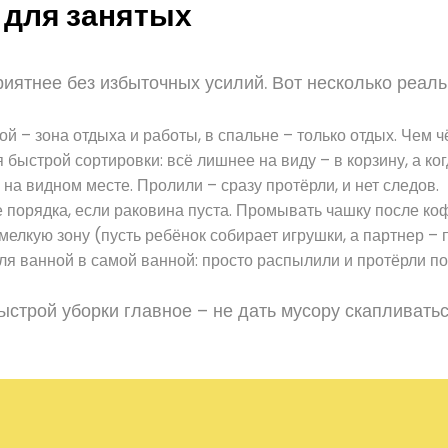
 для занятых
приятнее без избыточных усилий. Вот несколько реа
й – зона отдыха и работы, в спальне – только отдых. Чем ч
быстрой сортировки: всё лишнее на виду – в корзину, а ког
а видном месте. Пролили – сразу протёрли, и нет следов.
 порядка, если раковина пуста. Промывать чашку после ко
лкую зону (пусть ребёнок собирает игрушки, а партнер – п
ля ванной в самой ванной: просто распылили и протёрли по
ыстрой уборки главное – не дать мусору скапливать