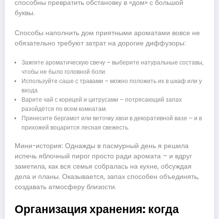
способны превратить обстановку в «дом» с большой
буквы.
Способы наполнить дом приятными ароматами вовсе не
обязательно требуют затрат на дорогие диффузоры:
Зажгите ароматическую свечу – выберите натуральные составы,
чтобы не было головной боли.
Используйте саше с травами – можно положить их в шкаф или у
входа.
Варите чай с корицей и цитрусами – потрясающий запах
разойдётся по всем комнатам.
Принесите бергамот или веточку хвои в декоративной вазе – и в
прихожей воцарится лесная свежесть.
Мини-история: Однажды в пасмурный день я решила
испечь яблочный пирог просто ради аромата – и вдруг
заметила, как вся семья собралась на кухне, обсуждая
дела и планы. Оказывается, запах способен объединять,
создавать атмосферу близости.
Организация хранения: когда