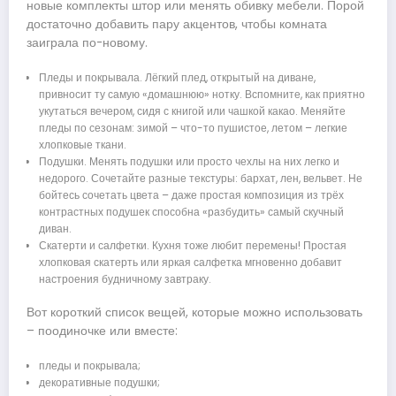
новые комплекты штор или менять обивку мебели. Порой
достаточно добавить пару акцентов, чтобы комната
заиграла по-новому.
Пледы и покрывала. Лёгкий плед, открытый на диване,
привносит ту самую «домашнюю» нотку. Вспомните, как приятно
укутаться вечером, сидя с книгой или чашкой какао. Меняйте
пледы по сезонам: зимой – что-то пушистое, летом – легкие
хлопковые ткани.
Подушки. Менять подушки или просто чехлы на них легко и
недорого. Сочетайте разные текстуры: бархат, лен, вельвет. Не
бойтесь сочетать цвета – даже простая композиция из трёх
контрастных подушек способна «разбудить» самый скучный
диван.
Скатерти и салфетки. Кухня тоже любит перемены! Простая
хлопковая скатерть или яркая салфетка мгновенно добавит
настроения будничному завтраку.
Вот короткий список вещей, которые можно использовать
– поодиночке или вместе:
пледы и покрывала;
декоративные подушки;