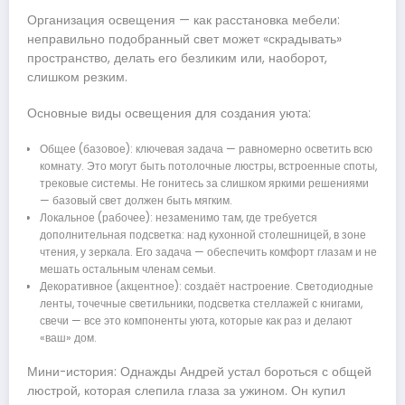
Организация освещения — как расстановка мебели:
неправильно подобранный свет может «скрадывать»
пространство, делать его безликим или, наоборот,
слишком резким.
Основные виды освещения для создания уюта:
Общее (базовое): ключевая задача — равномерно осветить всю
комнату. Это могут быть потолочные люстры, встроенные споты,
трековые системы. Не гонитесь за слишком яркими решениями
— базовый свет должен быть мягким.
Локальное (рабочее): незаменимо там, где требуется
дополнительная подсветка: над кухонной столешницей, в зоне
чтения, у зеркала. Его задача — обеспечить комфорт глазам и не
мешать остальным членам семьи.
Декоративное (акцентное): создаёт настроение. Светодиодные
ленты, точечные светильники, подсветка стеллажей с книгами,
свечи — все это компоненты уюта, которые как раз и делают
«ваш» дом.
Мини-история: Однажды Андрей устал бороться с общей
люстрой, которая слепила глаза за ужином. Он купил