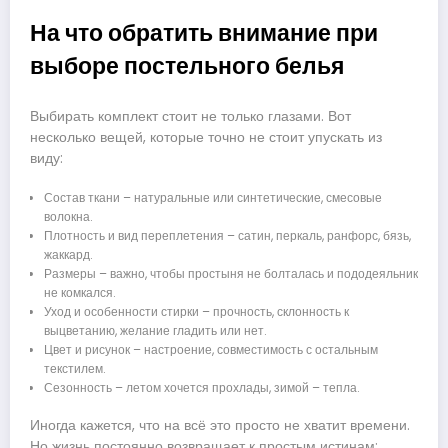
На что обратить внимание при
выборе постельного белья
Выбирать комплект стоит не только глазами. Вот
несколько вещей, которые точно не стоит упускать из
виду:
Состав ткани – натуральные или синтетические, смесовые
волокна.
Плотность и вид переплетения – сатин, перкаль, ранфорс, бязь,
жаккард.
Размеры – важно, чтобы простыня не болталась и пододеяльник
не комкался.
Уход и особенности стирки – прочность, склонность к
выцветанию, желание гладить или нет.
Цвет и рисунок – настроение, совместимость с остальным
текстилем.
Сезонность – летом хочется прохлады, зимой – тепла.
Иногда кажется, что на всё это просто не хватит времени.
Но жизнь постоянно возвращает к простым истинам: