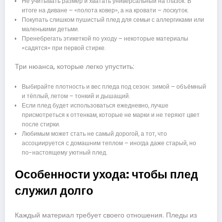
Не учитывать размер и хватать универсальный на глазок. В
итоге на диване – «полота ковер», а на кровати – лоскуток.
Покупать слишком пушистый плед для семьи с аллергиками или
маленькими детьми.
Пренебрегать этикеткой по уходу – некоторые материалы
«садятся» при первой стирке.
Три нюанса, которые легко упустить:
Выбирайте плотность и вес пледа под сезон: зимой – объёмный
и тёплый, летом – тонкий и дышащий.
Если плед будет использоваться ежедневно, лучше
присмотреться к оттенкам, которые не марки и не теряют цвет
после стирки.
Любимым может стать не самый дорогой, а тот, что
ассоциируется с домашним теплом – иногда даже старый, но
по-настоящему уютный плед.
Особенности ухода: чтобы плед
служил долго
Каждый материал требует своего отношения. Пледы из