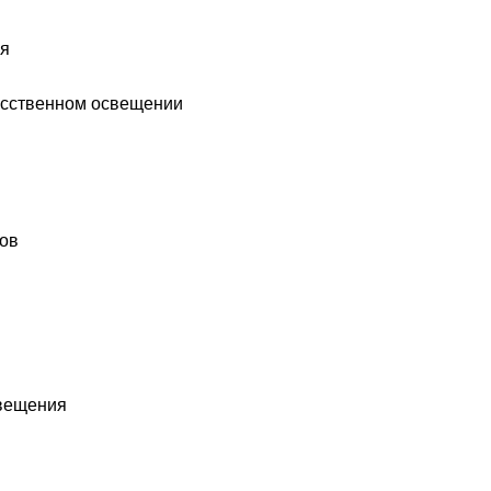
ия
кусственном освещении
ков
свещения