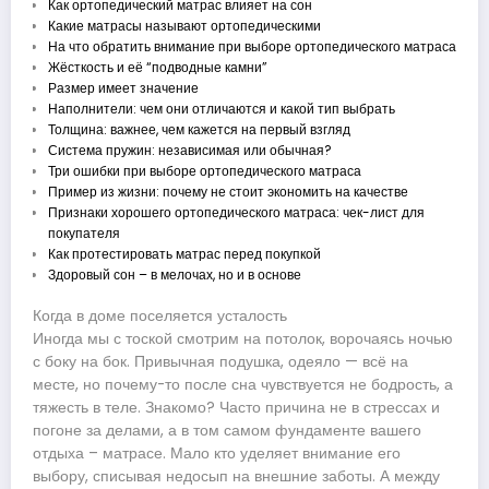
Как ортопедический матрас влияет на сон
Какие матрасы называют ортопедическими
На что обратить внимание при выборе ортопедического матраса
Жёсткость и её “подводные камни”
Размер имеет значение
Наполнители: чем они отличаются и какой тип выбрать
Толщина: важнее, чем кажется на первый взгляд
Система пружин: независимая или обычная?
Три ошибки при выборе ортопедического матраса
Пример из жизни: почему не стоит экономить на качестве
Признаки хорошего ортопедического матраса: чек-лист для
покупателя
Как протестировать матрас перед покупкой
Здоровый сон – в мелочах, но и в основе
Когда в доме поселяется усталость
Иногда мы с тоской смотрим на потолок, ворочаясь ночью
с боку на бок. Привычная подушка, одеяло — всё на
месте, но почему-то после сна чувствуется не бодрость, а
тяжесть в теле. Знакомо? Часто причина не в стрессах и
погоне за делами, а в том самом фундаменте вашего
отдыха – матрасе. Мало кто уделяет внимание его
выбору, списывая недосып на внешние заботы. А между