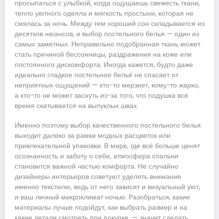
просыпаться с улыбкой, когда ощущаешь свежесть ткани,
тепло уютного одеяла и мягкость простыни, которая не
смялась за ночь. Между тем хороший сон складывается из
десятков нюансов, и выбор постельного белья — один из
самых заметных. Неправильно подобранная ткань может
стать причиной бессонницы, раздражения на коже или
постоянного дискомфорта. Иногда кажется, будто даже
идеально гладкое постельное бельё не спасает от
неприятных ощущений — кто-то мерзнет, кому-то жарко,
а кто-то не может заснуть из-за того, что подушка всё
время скатывается на выпуклых швах.
Именно поэтому выбор качественного постельного белья
выходит далеко за рамки модных расцветок или
привлекательной упаковки. В мире, где всё больше ценят
осознанность и заботу о себе, атмосфера спальни
становится важной частью комфорта. Не случайно
дизайнеры интерьеров советуют уделять внимание
именно текстилю, ведь от него зависит и визуальный уют,
и ваш личный микроклимат ночью. Разобраться, какие
материалы лучше подойдут, как выбрать размер и на
какие детали смотреть при покупке, — значит сделать