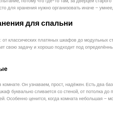
спытание, потому что где-то там, за дверцей старог
сто для хранения нужно организовать иначе – умнее
анения для спальни
: от классических платяных шкафов до модульных с
ет свою задачу и хорошо подходит под определённы
ные
комнате. Он узнаваем, прост, надёжен. Есть два б
аф буквально сливается со стеной, от потолка до 
цей. Особенно ценится, когда комната небольшая – м