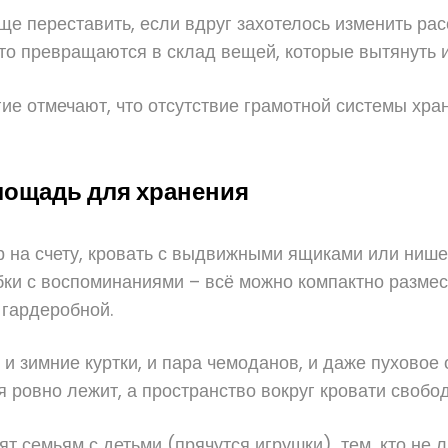
е переставить, если вдруг захотелось изменить рас
сто превращаются в склад вещей, которые вытянуть и
гие отмечают, что отсутствие грамотной системы хр
лощадь для хранения
р на счету, кровать с выдвижными ящиками или нише
бки с воспоминаниями – всё можно компактно размес
 гардеробной.
 и зимние куртки, и пара чемоданов, и даже пуховое 
я ровно лежит, а пространство вокруг кровати свобод
т семьям с детьми (прячутся игрушки), тем, кто не 