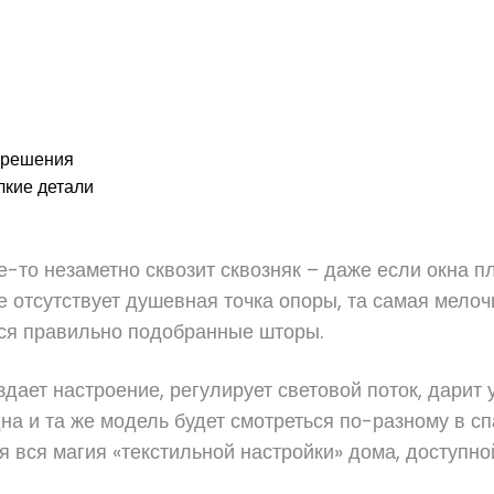
е решения
лкие детали
де-то незаметно сквозит сквозняк – даже если окна п
е отсутствует душевная точка опоры, та самая мелоч
тся правильно подобранные шторы.
оздает настроение, регулирует световой поток, дари
дна и та же модель будет смотреться по-разному в сп
я вся магия «текстильной настройки» дома, доступно