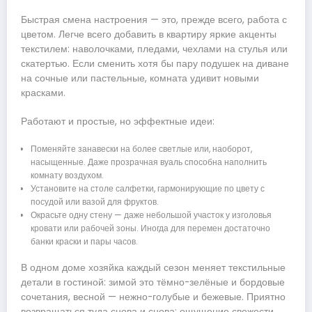
Быстрая смена настроения — это, прежде всего, работа с
цветом. Легче всего добавить в квартиру яркие акценты
текстилем: наволочками, пледами, чехлами на стулья или
скатертью. Если сменить хотя бы пару подушек на диване
на сочные или пастельные, комната удивит новыми
красками.
Работают и простые, но эффектные идеи:
Поменяйте занавески на более светлые или, наоборот,
насыщенные. Даже прозрачная вуаль способна наполнить
комнату воздухом.
Установите на столе салфетки, гармонирующие по цвету с
посудой или вазой для фруктов.
Окрасьте одну стену — даже небольшой участок у изголовья
кровати или рабочей зоны. Иногда для перемен достаточно
банки краски и пары часов.
В одном доме хозяйка каждый сезон меняет текстильные
детали в гостиной: зимой это тёмно-зелёные и бордовые
сочетания, весной — нежно-голубые и бежевые. Приятно
возвращаться туда снова и снова: ощущение свежести