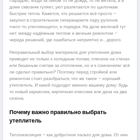
Парадокс: когда за окном то ли дождь, то ли метель, а в
доме сквозняк гуляет, уют разлетается по щелочкам
быстрее тепла. Кажется, что решается всё просто –
закупил в строительном гипермаркете пару рулонов
«чего-то утепляющего», и порядок. На деле мелочей тут
нет: между надёжным теплом и вечным ремонтом –
череда решений, где ошибаться неприятно и… дорого.
Неправильный выбор материала для утепления дома
приводит не только к холодным полам, плесени на стенах
или бешеным счетам за отопление, но и к сомнениям: всё
ли сделал правильно? Поэтому перед стройкой или
ремонтом стоит разобраться, что же такое – хороший
утеплитель. И какой подходит именно вашему дому: будь
то новый каркасник, кирпичная классика или дача на два
сезона.
Почему важно правильно выбрать
утеплитель
Теплоизоляция – как добротное пальто для дома. От нее