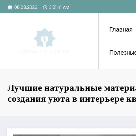
Перейти
08.08.2026
3:01:42 AM
к
содержимому
Главная
Полезные
Лучшие натуральные матери
создания уюта в интерьере 