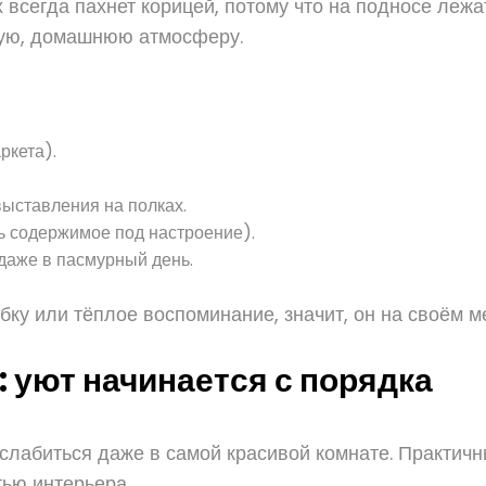
х всегда пахнет корицей, потому что на подносе леж
обую, домашнюю атмосферу.
ркета).
выставления на полках.
ь содержимое под настроение).
даже в пасмурный день.
ку или тёплое воспоминание, значит, он на своём м
 уют начинается с порядка
лабиться даже в самой красивой комнате. Практичны
тью интерьера.