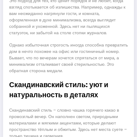
Это подход для тех, кто ценит порядок и не любит, когда
взгляд спотыкается об излишества. Например, однажды к
вам неожиданно нагрянули гости, и комната,
оформленная в духе минимализма, всегда выглядит
собранной и ухоженной. Здесь нет ни пылящихся
статуэток, ни забытой на столе стопки журналов.
Однако избыточная строгость иногда способна превратить
дом в нечто похожее на офис или гостиничный номер.
Бывает, что по вечерам хочется спрятаться от мира, а
минимализм отталкивает своей стерильностью. Это
обратная сторона медали.
Скандинавский стиль: уют и
натуральность в деталях
Скандинавский стиль – словно чашка горячего какао в
промозглый вечер. Он наполнен светом, природными
материалами и мягкими акцентами, которые делают
пространство тёплым и обжитым. Здесь нет места суете –
только тишина и гармония.