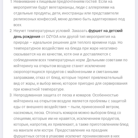
Невнимание к пищевым предпочтениям гостей. Если на
мероприятии будут вегетарианцы, люди с аллергиями на
отдельные продукты, дети, иностранцы или представители
религиозных конфессий, меню должно быть адаптировано под
всех.
Неучет температурных условий. Заказать
фуршет на детский
день рождения
от DZYGA или другой тип мероприятия на
природе – идеальное решение для теплого времени года. Но
температурное воздействие на блюда при жаре негативно
сказывается на их качестве, хотя они и доставляются с
соблюдением всех температурных норм. Дельными советами по
кейтерингу на открытом воздухе станет исключение
скоропортящихся продуктов с майонезными и сметанными
заправками, отказ от блюд, которые теряют привлекательный
вид от жары, и выбор меню, которое пригодно для сервирования
при комнатной температуре.
Непродуманная защита от песка и комаров. Особенностью
кейтеринга на открытом воздухе является проблемы с защитой
еды от внешнего воздействия – пыли, принесенной ветром,
насекомых, песка. Отогнать комаров можно выбором блюд со
специями, которые им не нравятся, исключением продуктов,
которые, напротив, их привлекают, а также приготовлением блюд
на мангале или костре. Предоставление на праздник
фуршетных сетов в упаковке исключит проникновения в них