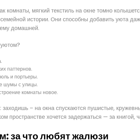
ак комнаты, мягкий текстиль на окне томно колышетс
семейной истории. Они способны добавить уюта даже
щему домашней.
 уютом?
.
их паттернов.
юль и портьеры.
е шумы с улицы.
строение комнаты новое.
: заходишь – на окна спускаются пушистые, кружевны
ом пространстве хочется задержаться — за книгой, ч
м: за что любят жалюзи