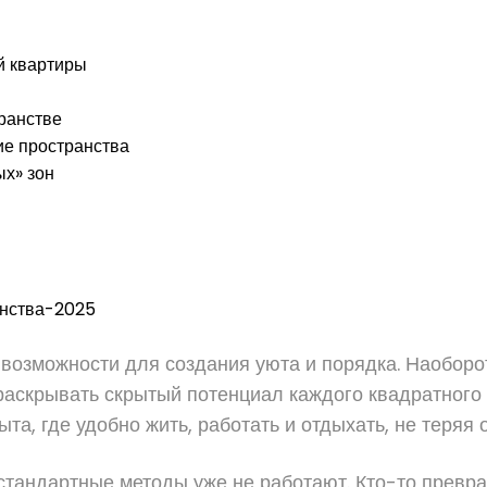
й квартиры
ранстве
ие пространства
ых» зон
анства-2025
возможности для создания уюта и порядка. Наоборо
аскрывать скрытый потенциал каждого квадратного 
та, где удобно жить, работать и отдыхать, не теряя
 стандартные методы уже не работают. Кто-то превра