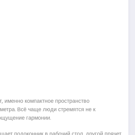
т, именно компактное пространство
метра. Всё чаще люди стремятся не к
 ощущение гармонии.
щает подоконник в рабочий стол, другой прячет