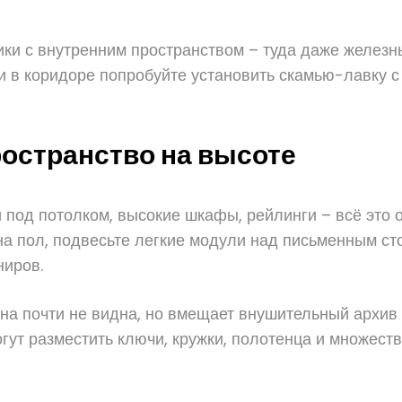
ики с внутренним пространством – туда даже желез
и в коридоре попробуйте установить скамью-лавку с
ространство на высоте
ки под потолком, высокие шкафы, рейлинги – всё эт
 на пол, подвесьте легкие модули над письменным с
ниров.
а почти не видна, но вмещает внушительный архив кн
огут разместить ключи, кружки, полотенца и множест