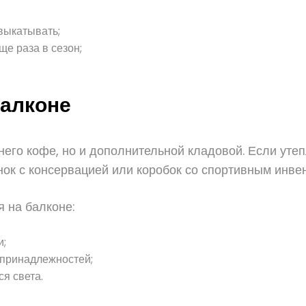
выкатывать;
ще раза в сезон;
балконе
его кофе, но и дополнительной кладовой. Если утепл
нок с консервацией или коробок со спортивным инве
 на балконе:
и;
 принадлежностей;
я света.