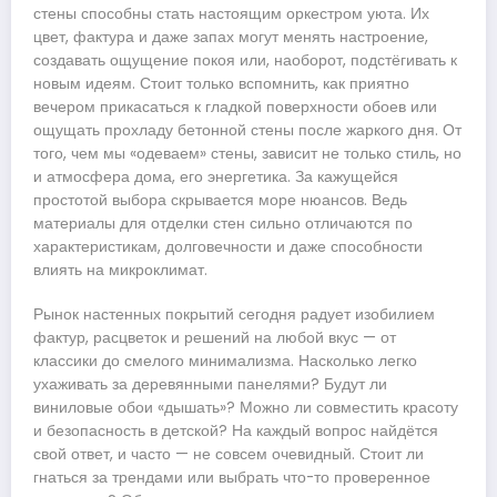
стены способны стать настоящим оркестром уюта. Их
цвет, фактура и даже запах могут менять настроение,
создавать ощущение покоя или, наоборот, подстёгивать к
новым идеям. Стоит только вспомнить, как приятно
вечером прикасаться к гладкой поверхности обоев или
ощущать прохладу бетонной стены после жаркого дня. От
того, чем мы «одеваем» стены, зависит не только стиль, но
и атмосфера дома, его энергетика. За кажущейся
простотой выбора скрывается море нюансов. Ведь
материалы для отделки стен сильно отличаются по
характеристикам, долговечности и даже способности
влиять на микроклимат.
Рынок настенных покрытий сегодня радует изобилием
фактур, расцветок и решений на любой вкус — от
классики до смелого минимализма. Насколько легко
ухаживать за деревянными панелями? Будут ли
виниловые обои «дышать»? Можно ли совместить красоту
и безопасность в детской? На каждый вопрос найдётся
свой ответ, и часто — не совсем очевидный. Стоит ли
гнаться за трендами или выбрать что-то проверенное