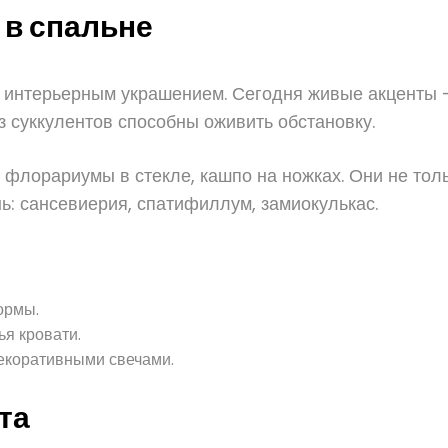
 в спальне
 интерьерным украшением. Сегодня живые акценты —
 суккулентов способны оживить обстановку.
флорариумы в стекле, кашпо на ножках. Они не толь
ь: сансевиерия, спатифиллум, замиокулькас.
ормы.
ья кровати.
декоративными свечами.
та