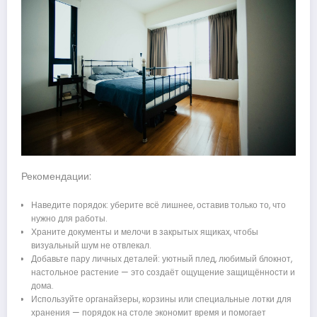
Рекомендации:
Наведите порядок: уберите всё лишнее, оставив только то, что
нужно для работы.
Храните документы и мелочи в закрытых ящиках, чтобы
визуальный шум не отвлекал.
Добавьте пару личных деталей: уютный плед, любимый блокнот,
настольное растение — это создаёт ощущение защищённости и
дома.
Используйте органайзеры, корзины или специальные лотки для
хранения — порядок на столе экономит время и помогает