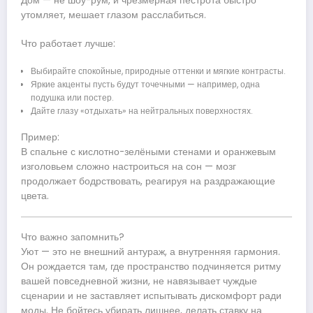
Дом — не шоу-рум, и чрезмерная пестрота быстро
утомляет, мешает глазом расслабиться.
Что работает лучше:
Выбирайте спокойные, природные оттенки и мягкие контрасты.
Яркие акценты пусть будут точечными — например, одна
подушка или постер.
Дайте глазу «отдыхать» на нейтральных поверхностях.
Пример:
В спальне с кислотно-зелёными стенами и оранжевым
изголовьем сложно настроиться на сон — мозг
продолжает бодрствовать, реагируя на раздражающие
цвета.
Что важно запомнить?
Уют — это не внешний антураж, а внутренняя гармония.
Он рождается там, где пространство подчиняется ритму
вашей повседневной жизни, не навязывает чуждые
сценарии и не заставляет испытывать дискомфорт ради
моды. Не бойтесь убирать лишнее, делать ставку на