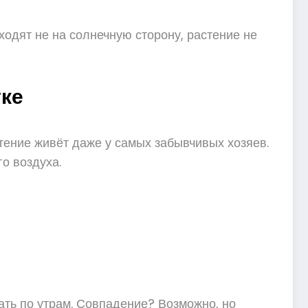
ходят не на солнечную сторону, растение не
тке
стение живёт даже у самых забывчивых хозяев.
го воздуха.
ать по утрам. Совпадение? Возможно, но