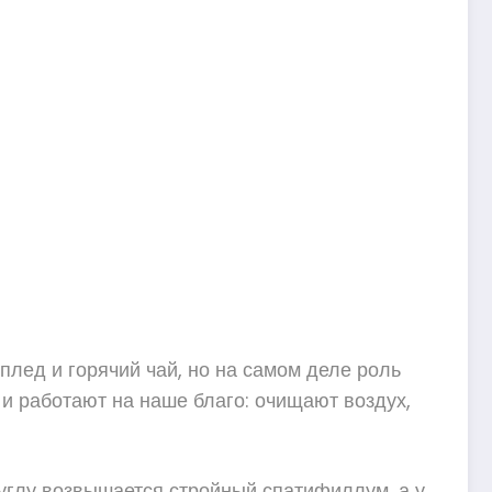
 плед и горячий чай, но на самом деле роль
о и работают на наше благо: очищают воздух,
 в углу возвышается стройный спатифиллум, а у