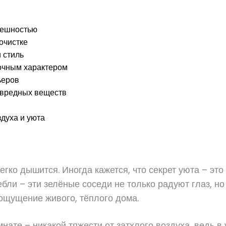
нешностью
очистке
 стиль
рочным характером
ьеров
 вредных веществ
духа и уюта
егко дышится. Иногда кажется, что секрет уюта – это
тебли – эти зелёные соседи не только радуют глаз, н
ощущение живого, тёплого дома.
комнате – никакой тяжести от затхлого воздуха, ведь