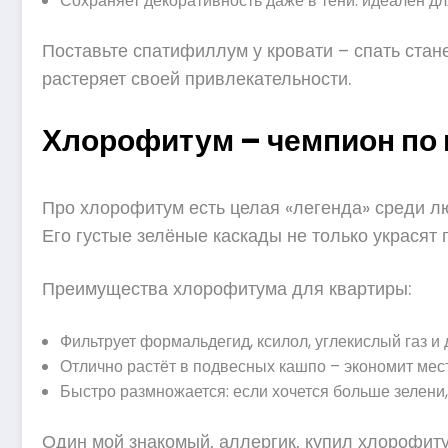
Сохраняет декоративность даже в тени: идеален дл
Поставьте спатифиллум у кровати – спать стане
растеряет своей привлекательности.
Хлорофитум – чемпион по 
Про хлорофитум есть целая «легенда» среди лю
Его густые зелёные каскады не только украсят 
Преимущества хлорофитума для квартиры:
Фильтрует формальдегид, ксилол, углекислый газ и
Отлично растёт в подвесных кашпо – экономит мест
Быстро размножается: если хочется больше зелени,
Один мой знакомый, аллергик, купил хлорофиту