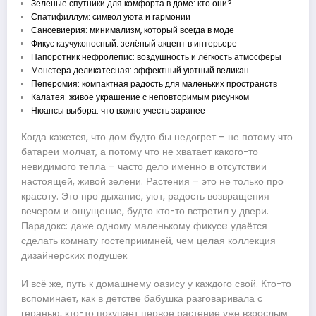
Зеленые спутники для комфорта в доме: кто они?
Спатифиллум: символ уюта и гармонии
Сансевиерия: минимализм, который всегда в моде
Фикус каучуконосный: зелёный акцент в интерьере
Папоротник нефролепис: воздушность и лёгкость атмосферы
Монстера деликатесная: эффектный уютный великан
Пеперомия: компактная радость для маленьких пространств
Калатея: живое украшение с неповторимым рисунком
Нюансы выбора: что важно учесть заранее
Когда кажется, что дом будто бы недогрет – не потому что
батареи молчат, а потому что не хватает какого-то
невидимого тепла – часто дело именно в отсутствии
настоящей, живой зелени. Растения – это не только про
красоту. Это про дыхание, уют, радость возвращения
вечером и ощущение, будто кто-то встретил у двери.
Парадокс: даже одному маленькому фикусe удаётся
сделать комнату гостеприимней, чем целая коллекция
дизайнерских подушек.
И всё же, путь к домашнему оазису у каждого свой. Кто-то
вспоминает, как в детстве бабушка разговаривала с
геранью, кто-то покупает первое растение уже взрослым