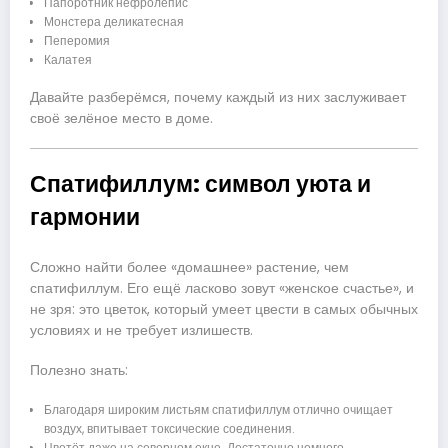
Папоротник нефролепис
Монстера деликатесная
Пеперомия
Калатея
Давайте разберёмся, почему каждый из них заслуживает
своё зелёное место в доме.
Спатифиллум: символ уюта и
гармонии
Сложно найти более «домашнее» растение, чем
спатифиллум. Его ещё ласково зовут «женское счастье», и
не зря: это цветок, который умеет цвести в самых обычных
условиях и не требует излишеств.
Полезно знать:
Благодаря широким листьям спатифиллум отлично очищает
воздух, впитывает токсические соединения.
Цветёт даже на северном окне. Достаточно немного