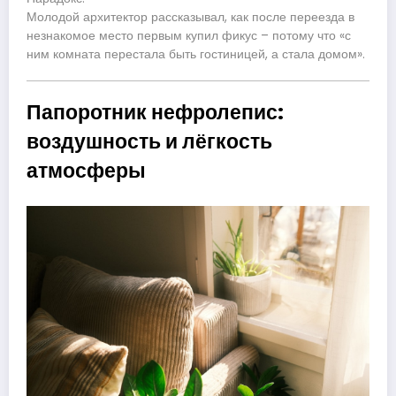
Молодой архитектор рассказывал, как после переезда в
незнакомое место первым купил фикус – потому что «с
ним комната перестала быть гостиницей, а стала домом».
Папоротник нефролепис:
воздушность и лёгкость
атмосферы