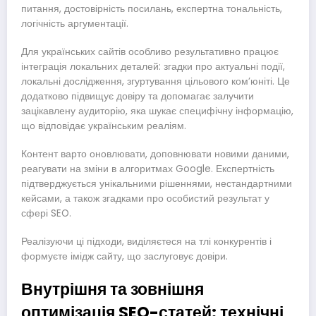
питання, достовірність посилань, експертна тональність,
логічність аргументації.
Для українських сайтів особливо результативно працює
інтеграція локальних деталей: згадки про актуальні події,
локальні дослідження, згуртування цільового ком’юніті. Це
додатково підвищує довіру та допомагає залучити
зацікавлену аудиторію, яка шукає специфічну інформацію,
що відповідає українським реаліям.
Контент варто оновлювати, доповнювати новими даними,
реагувати на зміни в алгоритмах Google. Експертність
підтверджується унікальними рішеннями, нестандартними
кейсами, а також згадками про особистий результат у
сфері SEO.
Реалізуючи ці підходи, виділяєтеся на тлі конкурентів і
формуєте імідж сайту, що заслуговує довіри.
Внутрішня та зовнішня
оптимізація SEO-статей: технічні