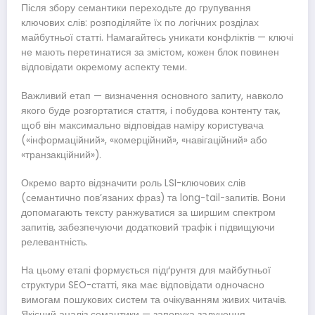
Після збору семантики переходьте до групування
ключових слів: розподіляйте їх по логічних розділах
майбутньої статті. Намагайтесь уникати конфліктів — ключі
не мають перетинатися за змістом, кожен блок повинен
відповідати окремому аспекту теми.
Важливий етап — визначення основного запиту, навколо
якого буде розгортатися стаття, і побудова контенту так,
щоб він максимально відповідав наміру користувача
(«інформаційний», «комерційний», «навігаційний» або
«транзакційний»).
Окремо варто відзначити роль LSI-ключових слів
(семантично пов’язаних фраз) та long-tail-запитів. Вони
допомагають тексту ранжуватися за ширшим спектром
запитів, забезпечуючи додатковий трафік і підвищуючи
релевантність.
На цьому етапі формується підґрунтя для майбутньої
структури SEO-статті, яка має відповідати одночасно
вимогам пошукових систем та очікуванням живих читачів.
Якісний аналіз семантики — запорука залучення