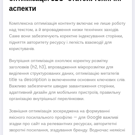
аспекти
Комплексна оптимізація контенту включає не лише роботу
над текстом, а й впровадження низки технічних заходів.
Саме вони забезпечують коректне індексування сторінки,
підняття авторитету ресурсу і легкість взаємодії для
користувачів.
Внутрішня оптимізація охоплює коректну розмітку
заголовків (h2, h3), впровадження мікророзмітки для
виділення структурованих даних, оптимізацію метатегів
title та description із включенням основних ключових слів.
Важливо забезпечити швидке завантаження сторінки,
адаптивний дизайн для мобільних пристроїв, правильну
організацію внутрішньої перелінковки.
Зовнішня оптимізація зосереджена на формуванні
якісного посилального профілю — для Google важливі
згадки про сайт на релевантних ресурсах, авторитетні
зворотні посилання, згадування бренду. Водночас неякісні