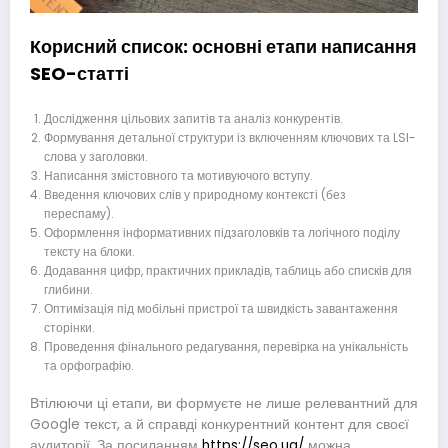
Корисний список: основні етапи написання
SEO-статті
Дослідження цільових запитів та аналіз конкурентів.
Формування детальної структури із включенням ключових та LSI-
слова у заголовки.
Написання змістовного та мотивуючого вступу.
Введення ключових слів у природному контексті (без
переспаму).
Оформлення інформативних підзаголовків та логічного поділу
тексту на блоки.
Додавання цифр, практичних прикладів, таблиць або списків для
глибини.
Оптимізація під мобільні пристрої та швидкість завантаження
сторінки.
Проведення фінального редагування, перевірка на унікальність
та орфографію.
Втілюючи ці етапи, ви формуєте не лише релевантний для
Google текст, а й справді конкурентний контент для своєї
аудиторії. За посиланням
https://seo.ua/
можна