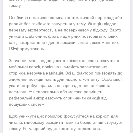
тексту.
Особливо негативно впливає автоматичний переклад або
рерайт без глибокого занурення у тему. Google віддає
перевагу експертності, а не поверхневому підходу. Варто
уникати шаблонних фраз, надмірних повторів ключових
слів, використання єдиної лексики замість різноманітних
LSI-формулювань.
Значення має і недооцінка технічних аспектів: відсутність
мобільної версії, повільна швидкість завантаження
сторінки, незручна навігація. Всі ці фактори призводять до
зниження позицій навіть для якісного контенту. Особливої
уваги потребує правильне впровадження анкорів та
посилань — неправильно або масово розміщені
реферальні анкори можуть спричинити санкції від
пошукових систем.
Щоб уникнути цих помилок, фокусуйтеся на користі для
читача, глибокому розкритті теми та бездоганній структурі
тексту. Регулярний аудит контенту, стеження за