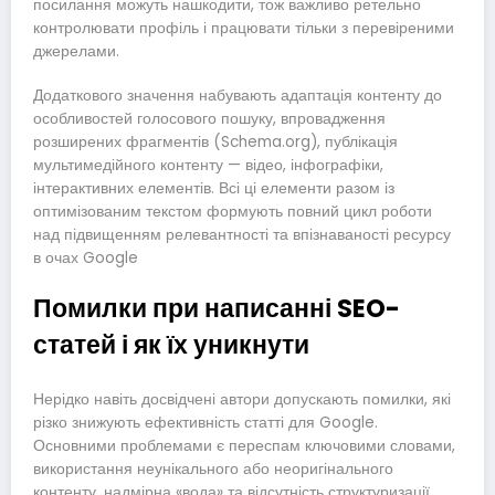
посилання можуть нашкодити, тож важливо ретельно
контролювати профіль і працювати тільки з перевіреними
джерелами.
Додаткового значення набувають адаптація контенту до
особливостей голосового пошуку, впровадження
розширених фрагментів (Schema.org), публікація
мультимедійного контенту — відео, інфографіки,
інтерактивних елементів. Всі ці елементи разом із
оптимізованим текстом формують повний цикл роботи
над підвищенням релевантності та впізнаваності ресурсу
в очах Google
Помилки при написанні SEO-
статей і як їх уникнути
Нерідко навіть досвідчені автори допускають помилки, які
різко знижують ефективність статті для Google.
Основними проблемами є переспам ключовими словами,
використання неунікального або неоригінального
контенту, надмірна «вода» та відсутність структуризації