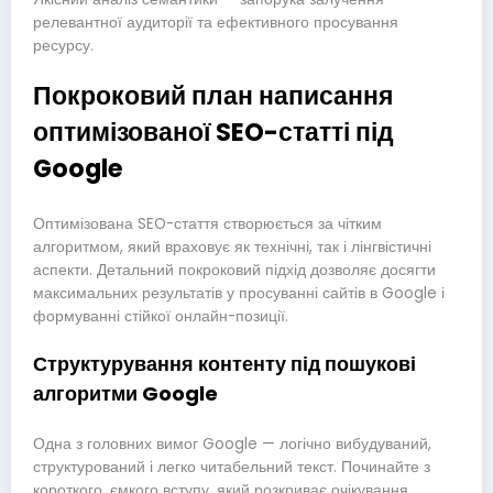
релевантної аудиторії та ефективного просування
ресурсу.
Покроковий план написання
оптимізованої SEO-статті під
Google
Оптимізована SEO-стаття створюється за чітким
алгоритмом, який враховує як технічні, так і лінгвістичні
аспекти. Детальний покроковий підхід дозволяє досягти
максимальних результатів у просуванні сайтів в Google і
формуванні стійкої онлайн-позиції.
Структурування контенту під пошукові
алгоритми Google
Одна з головних вимог Google — логічно вибудуваний,
структурований і легко читабельний текст. Починайте з
короткого, ємкого вступу, який розкриває очікування