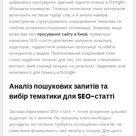
цифрового просування, здатний підняти позиції в Google і
збільшити конверсію. Тонкощі написання таких матеріалів
включають не лише підбір слів, а й аналіз намірів
користувачів, структурування, опрацювання тематики та
глибоке розуміння пошукової оптимізації. Зокрема, якщо
мова йде про
просування сайту в Києві
, правильно
написана SEO-стаття допоможе залучити локальну
аудиторію, підкреслити унікальні пропозиції та обійти
конкурентів у видачі. Пропонований покроковий план
стане надійною опорою для тих, хто прагне створювати
контент, який справді працює на результат і відкриває нові
можливості для бізнесу в Google.
Аналіз пошукових запитів та
вибір тематики для SEO-статті
Застава ефективної SEO-статті — точне розуміння цільової
аудиторії та її запитів. На першому етапі необхідно
дослідити, які питання турбують потенційних клієнтів і як
саме вони формулюють свої запити у пошуку. Для цього