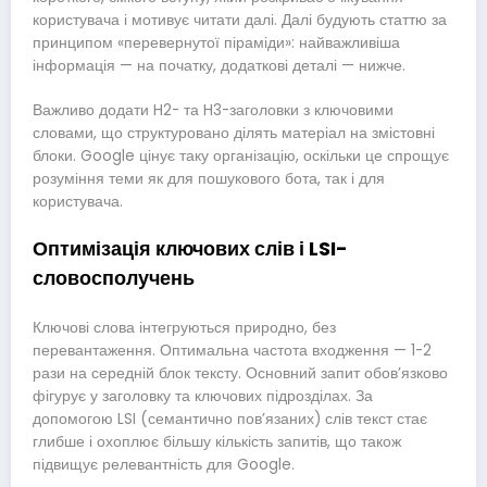
користувача і мотивує читати далі. Далі будують статтю за
принципом «перевернутої піраміди»: найважливіша
інформація — на початку, додаткові деталі — нижче.
Важливо додати H2- та H3-заголовки з ключовими
словами, що структуровано ділять матеріал на змістовні
блоки. Google цінує таку організацію, оскільки це спрощує
розуміння теми як для пошукового бота, так і для
користувача.
Оптимізація ключових слів і LSI-
словосполучень
Ключові слова інтегруються природно, без
перевантаження. Оптимальна частота входження — 1-2
рази на середній блок тексту. Основний запит обов’язково
фігурує у заголовку та ключових підрозділах. За
допомогою LSI (семантично пов’язаних) слів текст стає
глибше і охоплює більшу кількість запитів, що також
підвищує релевантність для Google.