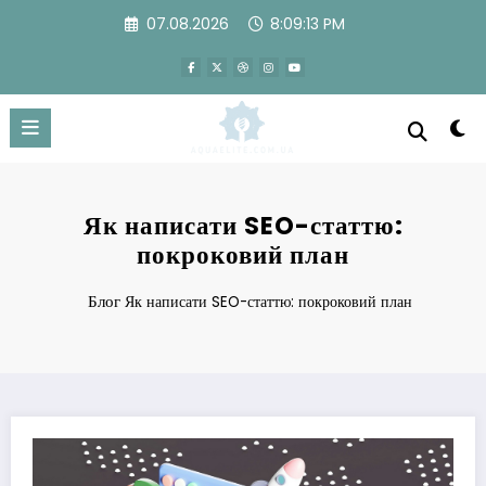
Перейти
07.08.2026
8:09:14 PM
к
содержимому
Як написати SEO-статтю:
покроковий план
Блог
Як написати SEO-статтю: покроковий план