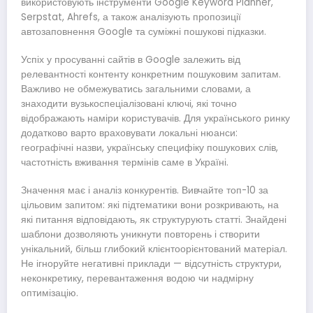
використовують інструменти Google Keyword Planner,
Serpstat, Ahrefs, а також аналізують пропозиції
автозаповнення Google та суміжні пошукові підказки.
Успіх у просуванні сайтів в Google залежить від
релевантності контенту конкретним пошуковим запитам.
Важливо не обмежуватись загальними словами, а
знаходити вузькоспеціалізовані ключі, які точно
відображають наміри користувачів. Для українського ринку
додатково варто враховувати локальні нюанси:
географічні назви, українську специфіку пошукових слів,
частотність вживання термінів саме в Україні.
Значення має і аналіз конкурентів. Вивчайте топ-10 за
цільовим запитом: які підтематики вони розкривають, на
які питання відповідають, як структурують статті. Знайдені
шаблони дозволяють уникнути повторень і створити
унікальний, більш глибокий клієнтоорієнтований матеріал.
Не ігноруйте негативні приклади — відсутність структури,
неконкретику, перевантаження водою чи надмірну
оптимізацію.