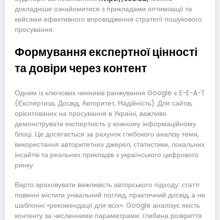
докладніше ознайомитися з прикладами оптимізації та
кейсами ефективного впровадження стратегії пошукового
просування.
Формування експертної цінності
та довіри через контент
Одним із ключових чинників ранжування Google є E-E-A-T
(Експертиза, Досвід, Авторитет, Надійність). Для сайтів,
орієнтованих на просування в Україні, важливо
демонструвати експертність у кожному інформаційному
блоці. Це досягається за рахунок глибокого аналізу теми,
використання авторитетних джерел, статистики, локальних
інсайтів та реальних прикладів з українського цифрового
ринку.
Варто враховувати важливість авторського підходу: статті
повинні містити унікальний погляд, практичний досвід, а не
шаблонні «рекомендації для всіх». Google аналізує якість
контенту за численними параметрами: глибина розкриття