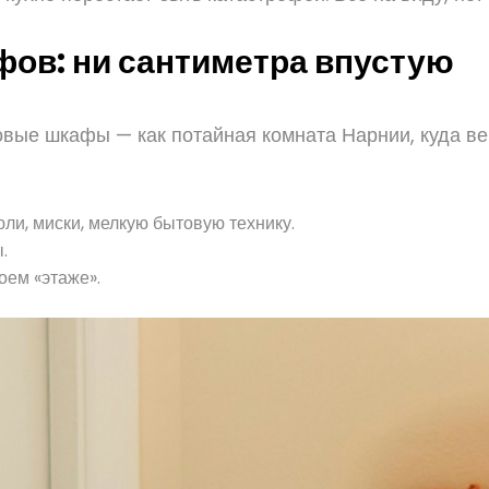
ов: ни сантиметра впустую
гловые шкафы — как потайная комната Нарнии, куда в
ли, миски, мелкую бытовую технику.
.
оем «этаже».