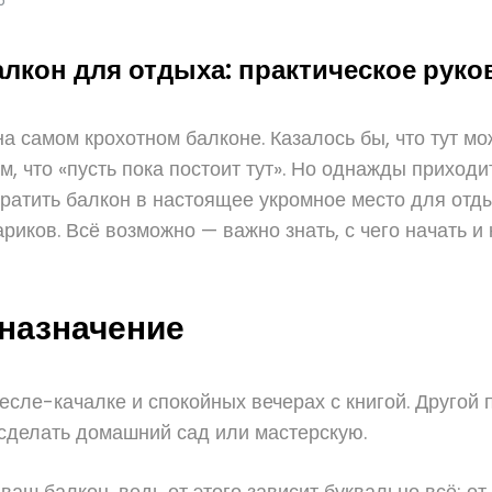
лкон для отдыха: практическое руко
а самом крохотном балконе. Казалось бы, что тут 
, что «пусть пока постоит тут». Но однажды приходи
вратить балкон в настоящее укромное место для отды
иков. Всё возможно — важно знать, с чего начать и 
назначение
кресле-качалке и спокойных вечерах с книгой. Друго
 сделать домашний сад или мастерскую.
ваш балкон, ведь от этого зависит буквально всё: о