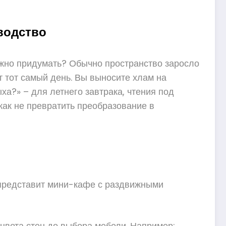
водство
можно придумать? Обычно пространство заросло
т тот самый день. Вы выносите хлам на
ха?» – для летнего завтрака, чтения под
как не превратить преобразование в
й представит мини-кафе с раздвижными
т цвета стен до выбора мебели. Например: