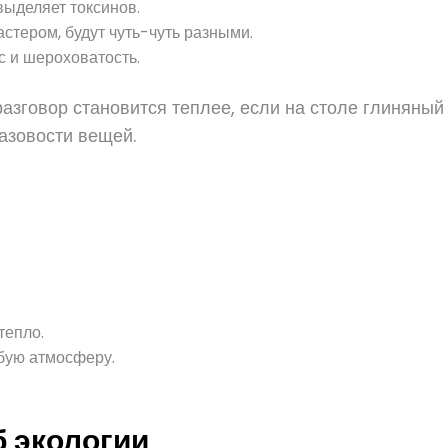
выделяет токсинов.
стером, будут чуть-чуть разными.
ес и шероховатость.
зговор становится теплее, если на столе глиняный 
азовости вещей.
тепло.
бую атмосферу.
б экологии