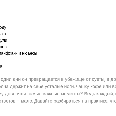
году
ыха
дули
анов
 лайфхаки и нюансы
та
одни дни он превращается в убежище от суеты, в др
олча держит на себе усталые ноги, чашку кофе или в
му доверяли самые важные моменты? Ведь каждый, к
тветов – мало. Давайте разбираться на практике, чт