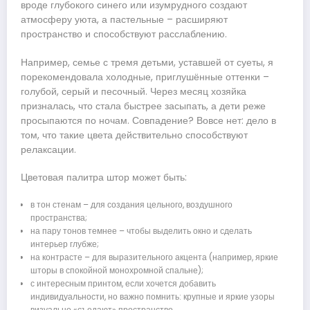
вроде глубокого синего или изумрудного создают
атмосферу уюта, а пастельные – расширяют
пространство и способствуют расслаблению.
Например, семье с тремя детьми, уставшей от суеты, я
порекомендовала холодные, приглушённые оттенки –
голубой, серый и песочный. Через месяц хозяйка
призналась, что стала быстрее засыпать, а дети реже
просыпаются по ночам. Совпадение? Вовсе нет: дело в
том, что такие цвета действительно способствуют
релаксации.
Цветовая палитра штор может быть:
в тон стенам – для создания цельного, воздушного
пространства;
на пару тонов темнее – чтобы выделить окно и сделать
интерьер глубже;
на контрасте – для выразительного акцента (например, яркие
шторы в спокойной монохромной спальне);
с интересным принтом, если хочется добавить
индивидуальности, но важно помнить: крупные и яркие узоры
визуально «съедают» пространство.