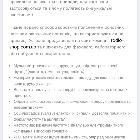
правильно називаються прилади, для чого вони
застосовуються та в чому полягають їхні унікальні
властивості.
Нижче подано список з коротким поясненням основних
назв вимірювальних приладів, що використовуються на
практиці. Усі вони представлені на сайті компанії
radio-
shop.com.ua
та підходять для фахового, лабораторного
або побутового використання.
Мультиметр: визначає напругу, струм, опір, має розширені
функції (частота, температура, ємність).
Амперметр: назва вимірювального приладу для вимірювання
сили струму у ланцюзі.
Вольтметр: показує рівень напруги в провіднику чи на контактах
пристрою.
Омметр: використовується для вимірювання опору провідників та
елементів схеми.
Осцилограф: візуалізує електричні сигнали, дозволяє побачити їх
форму, частоту та амплітуду.
Частотомір: визначає частоту сигналу або електромагнітного
коливання з високою точністю.
РLC-метр: вимірює індуктивність, ємність, опір радіоелементів.