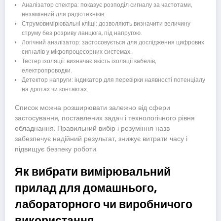
Аналізатор спектра: показує розподіл сигналу за частотами,
незамінний для радіотехніків.
Струмовимірювальні кліщі: дозволяють визначити величину
струму без розриву ланцюга, під напругою.
Логічний аналізатор: застосовується для дослідження цифрових
сигналів у мікропроцесорних системах.
Тестер ізоляції: визначає якість ізоляції кабелів,
електропроводки.
Детектор напруги: індикатор для перевірки наявності потенціалу
на дротах чи контактах.
Список можна розширювати залежно від сфери
застосування, поставлених задач і технологічного рівня
обладнання. Правильний вибір і розуміння назв
забезпечує надійний результат, знижує витрати часу і
підвищує безпеку роботи.
Як вибрати вимірювальний
прилад для домашнього,
лабораторного чи виробничого
використання