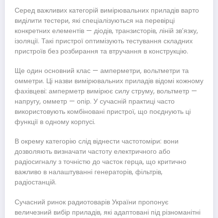
Серед важливих категорій вимірювальних приладів варто
виділити тестери, які спеціалізуються на перевірці
конкретних елементів — діодів, транзисторів, ліній зв’язку,
ізоляції. Такі пристрої оптимізують тестування складних
пристроїв без розбирання та втручання в конструкцію.
Ще один основний клас — амперметри, вольтметри та
омметри. Ці назви вимірювальних приладів відомі кожному
фахівцеві: амперметр вимірює силу струму, вольтметр —
напругу, омметр — опір. У сучасній практиці часто
використовують комбіновані пристрої, що поєднують ці
функції в одному корпусі.
В окрему категорію слід віднести частотоміри: вони
дозволяють визначати частоту електричного або
радіосигналу з точністю до часток герца, що критично
важливо в налаштуванні генераторів, фільтрів,
радіостанцій.
Сучасний ринок радиотоварів України пропонує
величезний вибір приладів, які адаптовані під різноманітні