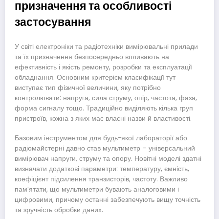
призначення та особливості
застосування
У світі електроніки та радіотехніки вимірювальні прилади
та їх призначення безпосередньо впливають на
ефективність і якість ремонту, розробки та експлуатації
обладнання. Основним критерієм класифікації тут
виступає тип фізичної величини, яку потрібно
контролювати: напруга, сила струму, опір, частота, фаза,
форма сигналу тощо. Традиційно виділяють кілька груп
пристроїв, кожна з яких має власні назви й властивості.
Базовим інструментом для будь-якої лабораторії або
радіомайстерні давно став мультиметр – універсальний
вимірювач напруги, струму та опору. Новітні моделі здатні
визначати додаткові параметри: температуру, ємність,
коефіцієнт підсилення транзисторів, частоту. Важливо
пам’ятати, що мультиметри бувають аналоговими і
цифровими, причому останні забезпечують вищу точність
та зручність обробки даних.