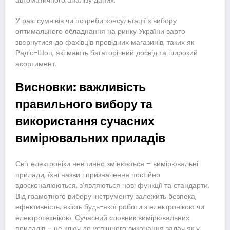
автоматичного аналізу даних.
У разі сумнівів чи потреби консультації з вибору
оптимального обладнання на ринку України варто
звернутися до фахівців провідних магазинів, таких як
Радіо-Шоп, які мають багаторічний досвід та широкий
асортимент.
Висновки: важливість
правильного вибору та
використання сучасних
вимірювальних приладів
Світ електроніки невпинно змінюється – вимірювальні
прилади, їхні назви і призначення постійно
вдосконалюються, з’являються нові функції та стандарти.
Від грамотного вибору інструменту залежить безпека,
ефективність, якість будь-якої роботи з електронікою чи
електротехнікою. Сучасний словник вимірювальних
приладів – це ключ до успішного виконання задач як у