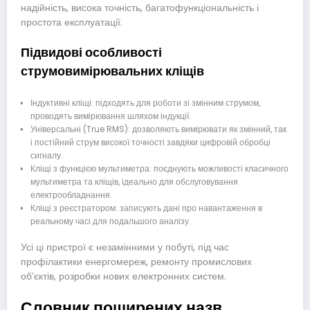
надійність, висока точність, багатофункціональність і
простота експлуатації.
Підвидові особливості
струмовимірювальних кліщів
Індуктивні кліщі: підходять для роботи зі змінним струмом,
проводять вимірювання шляхом індукції.
Універсальні (True RMS): дозволяють вимірювати як змінний, так
і постійний струм високої точності завдяки цифровій обробці
сигналу.
Кліщі з функцією мультиметра: поєднують можливості класичного
мультиметра та кліщів, ідеально для обслуговування
електрообладнання.
Кліщі з реєстратором: записують дані про навантаження в
реальному часі для подальшого аналізу.
Усі ці пристрої є незамінними у побуті, під час
профілактики енергомереж, ремонту промислових
об’єктів, розробки нових електронних систем.
Словник поширених назв