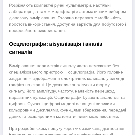
Розрізняють компактні ручні мультиметри, настільні
лабораторні, а також модифікації з автоматичним вибором
діапазону вимірювання. Головна перевага – мобільність,
простота використання, доступна вартість для побутового і
професійного використання.
Осцилографи: візуалізація і аналіз
сигналів
Вимірювання параметрів сигналу часто неможливе без
спеціалізованого пристрою – осцилографа. Його головне
завдання – відображення електричних коливань у вигляді
графіка на екрані. Це дозволяє аналізувати форму
сигналу, його амплітуду, частоту, наявність перешкод,
паразитних пульсацій. Осцилографи бувають аналогові та
цифрові. Сучасні цифрові моделі оснащені великими
кольоровими дисплеями, функціями збереження, передачі
даних та розширеними математичними можливостями.
При розробці схем, пошуку коротких замикань, діагностиці
імпульсних джерел живлення або аудіотехніки такий