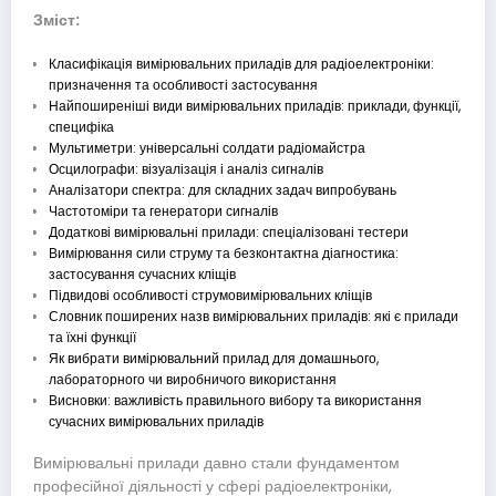
Зміст:
Класифікація вимірювальних приладів для радіоелектроніки:
призначення та особливості застосування
Найпоширеніші види вимірювальних приладів: приклади, функції,
специфіка
Мультиметри: універсальні солдати радіомайстра
Осцилографи: візуалізація і аналіз сигналів
Аналізатори спектра: для складних задач випробувань
Частотоміри та генератори сигналів
Додаткові вимірювальні прилади: спеціалізовані тестери
Вимірювання сили струму та безконтактна діагностика:
застосування сучасних кліщів
Підвидові особливості струмовимірювальних кліщів
Словник поширених назв вимірювальних приладів: які є прилади
та їхні функції
Як вибрати вимірювальний прилад для домашнього,
лабораторного чи виробничого використання
Висновки: важливість правильного вибору та використання
сучасних вимірювальних приладів
Вимірювальні прилади давно стали фундаментом
професійної діяльності у сфері радіоелектроніки,