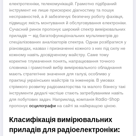
електротехніки, телекомунікацій. Грамотно підібраний
інструмент не лише прискорює діагностику та пошук
несправностей, а й забезпечує безпечну роботу фахівця,
підвищує якість монтування й обслуговування електроніки.
Сучасний ринок пропонує широкий спектр вимірювальних
приладів — від багатофункціональних мультиметрів до
спеціалізованих аналізаторів спектра. Однак розібратися у
різновидах, назвах і призначенні кожного з них під силу не
кожному навіть досвідченому майстру. Саме тому
коректне тлумачення понять, напрацювання точного
словника і грамотний вибір вимірювального обладнання
мають стратегічне значення для галузі, особливо у
практиці українських майстрів та інженерів. В умовах
стрімкого розвитку радіоаматорства та малого бізнесу такі
інструменти дедалі частіше стають затребуваними навіть
для побутових задач. Наприклад, компанія Radio-Shop
пропонує
осцилографи
на сайті за найкращою ціною.
Класифікація вимірювальних
приладів для радіоелектроніки: