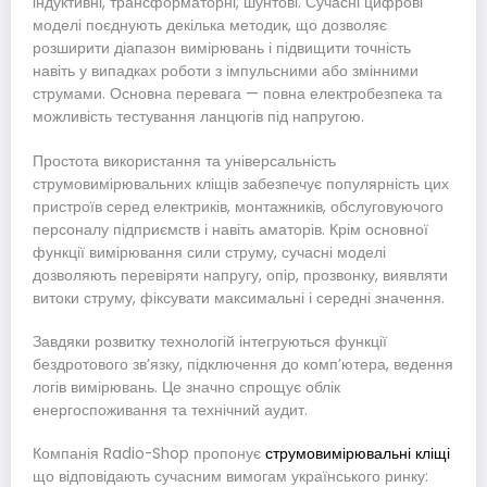
індуктивні, трансформаторні, шунтові. Сучасні цифрові
моделі поєднують декілька методик, що дозволяє
розширити діапазон вимірювань і підвищити точність
навіть у випадках роботи з імпульсними або змінними
струмами. Основна перевага — повна електробезпека та
можливість тестування ланцюгів під напругою.
Простота використання та універсальність
струмовимірювальних кліщів забезпечує популярність цих
пристроїв серед електриків, монтажників, обслуговуючого
персоналу підприємств і навіть аматорів. Крім основної
функції вимірювання сили струму, сучасні моделі
дозволяють перевіряти напругу, опір, прозвонку, виявляти
витоки струму, фіксувати максимальні і середні значення.
Завдяки розвитку технологій інтегруються функції
бездротового зв’язку, підключення до комп’ютера, ведення
логів вимірювань. Це значно спрощує облік
енергоспоживання та технічний аудит.
Компанія Radio-Shop пропонує
струмовимірювальні кліщі
що відповідають сучасним вимогам українського ринку: