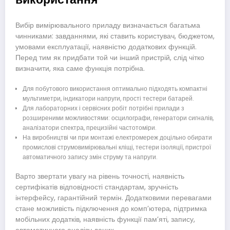
Вибір вимірювального приладу визначається багатьма
чинниками: завданнями, які ставить користувач, бюджетом,
умовами експлуатації, наявністю додаткових функцій.
Перед тим як придбати той чи інший пристрій, слід чітко
визначити, яка саме функція потрібна.
Для побутового використання оптимально підходять компактні
мультиметри, індикатори напруги, прості тестери батарей.
Для лабораторних і сервісних робіт потрібні прилади з
розширеними можливостями: осцилографи, генератори сигналів,
аналізатори спектра, прецизійні частотоміри.
На виробництві чи при монтажі електромереж доцільно обирати
промислові струмовимірювальні кліщі, тестери ізоляції, пристрої
автоматичного запису змін струму та напруги.
Варто звертати увагу на рівень точності, наявність
сертифікатів відповідності стандартам, зручність
інтерфейсу, гарантійний термін. Додатковими перевагами
стане можливість підключення до комп’ютера, підтримка
мобільних додатків, наявність функції пам’яті, запису,