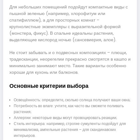
Для небольших помещений подойдут компактные виды с
пышной зеленью (например, хлорофитум или
спатифиллюм), а для просторных комнат –
крупнолистные экземпляры с выразительной формой
(монстера, фикус). В спальне идеальны растения,
выделяющие кислород ночью (сансевиерия, алое).
Не стоит забывать и о подвесных композициях – плющи,
традесканции, неорегелии прекрасно смотрятся в кашпо и
минимально занимают место. Такие варианты особенно
хороши для кухонь или балконов.
Основные критерии выбора
Освещённость: определите, сколько солнца получают ваши окна;
Потребность во влаге: учтите, как часто вы сможете поливать
растения;
Аллергии: некоторые виды могут провоцировать реакции;
Стиль интерьера: например, строгие суккуленты подойдут для
минимализма, ампельные растения – для скандинавских
интерьеров.