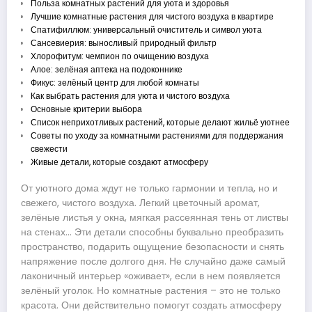
Польза комнатных растений для уюта и здоровья
Лучшие комнатные растения для чистого воздуха в квартире
Спатифиллюм: универсальный очиститель и символ уюта
Сансевиерия: выносливый природный фильтр
Хлорофитум: чемпион по очищению воздуха
Алое: зелёная аптека на подоконнике
Фикус: зелёный центр для любой комнаты
Как выбрать растения для уюта и чистого воздуха
Основные критерии выбора
Список неприхотливых растений, которые делают жильё уютнее
Советы по уходу за комнатными растениями для поддержания
свежести
Живые детали, которые создают атмосферу
От уютного дома ждут не только гармонии и тепла, но и
свежего, чистого воздуха. Легкий цветочный аромат,
зелёные листья у окна, мягкая рассеянная тень от листвы
на стенах… Эти детали способны буквально преобразить
пространство, подарить ощущение безопасности и снять
напряжение после долгого дня. Не случайно даже самый
лаконичный интерьер «оживает», если в нем появляется
зелёный уголок. Но комнатные растения – это не только
красота. Они действительно помогут создать атмосферу