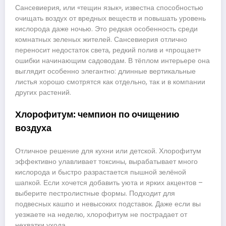
Сансевиерия, или «тещин язык», известна способностью
очищать воздух от вредных веществ и повышать уровень
кислорода даже ночью. Это редкая особенность среди
комнатных зеленых жителей. Сансевиерия отлично
переносит недостаток света, редкий полив и «прощает»
ошибки начинающим садоводам. В тёплом интерьере она
выглядит особенно элегантно: длинные вертикальные
листья хорошо смотрятся как отдельно, так и в компании
других растений.
Хлорофитум: чемпион по очищению
воздуха
Отличное решение для кухни или детской. Хлорофитум
эффективно улавливает токсины, вырабатывает много
кислорода и быстро разрастается пышной зелёной
шапкой. Если хочется добавить уюта и ярких акцентов –
выберите пестролистные формы. Подходит для
подвесных кашпо и невысоких подставок. Даже если вы
уезжаете на неделю, хлорофитум не пострадает от
нехватки ухода.