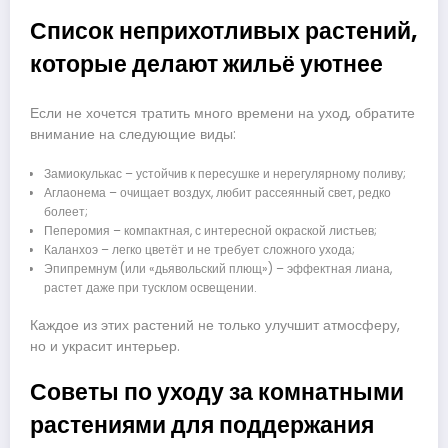
Список неприхотливых растений,
которые делают жильё уютнее
Если не хочется тратить много времени на уход, обратите
внимание на следующие виды:
Замиокулькас – устойчив к пересушке и нерегулярному поливу;
Аглаонема – очищает воздух, любит рассеянный свет, редко
болеет;
Пеперомия – компактная, с интересной окраской листьев;
Каланхоэ – легко цветёт и не требует сложного ухода;
Эпипремнум (или «дьявольский плющ») – эффектная лиана,
растет даже при тусклом освещении.
Каждое из этих растений не только улучшит атмосферу,
но и украсит интерьер.
Советы по уходу за комнатными
растениями для поддержания