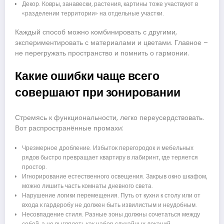
Декор. Ковры, занавески, растения, картины тоже участвуют в
«разделении территории» на отдельные участки.
Каждый способ можно комбинировать с другими,
экспериментировать с материалами и цветами. Главное –
не перегружать пространство и помнить о гармонии.
Какие ошибки чаще всего
совершают при зонировании
Стремясь к функциональности, легко переусердствовать.
Вот распространённые промахи:
Чрезмерное дробление. Избыток перегородок и мебельных
рядов быстро превращает квартиру в лабиринт, где теряется
простор.
Игнорирование естественного освещения. Закрыв окно шкафом,
можно лишить часть комнаты дневного света.
Нарушение логики перемещения. Путь от кухни к столу или от
входа к гардеробу не должен быть извилистым и неудобным.
Несовпадение стиля. Разные зоны должны сочетаться между
собой, а не выглядеть как набор случайных локаций.