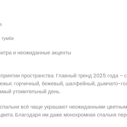
а
 тумбе
литра и неожиданные акценты
приятии пространства. Главный тренд 2025 года – 
режья: горчичный, бежевый, шалфейный, дымчато-гол
самый утомительный день.
е спальни всё чаще украшают неожиданными цветным
 цвета. Благодаря им даже монохромная спальня пере