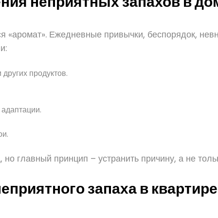
ния неприятных запахов в до
ся «аромат». Ежедневные привычки, беспорядок, нев
и:
 других продуктов.
 адаптации.
ои.
 но главный принцип – устранить причину, а не толь
неприятного запаха в квартир