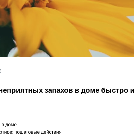
5
т неприятных запахов в доме быстро
 в доме
артире: пошаговые действия