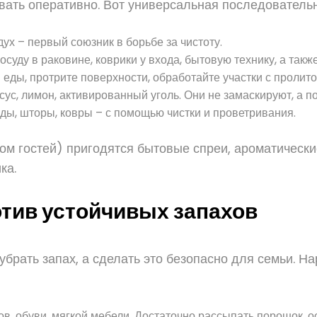
вать оперативно. Вот универсальная последовательн
ух – первый союзник в борьбе за чистоту.
суду в раковине, коврики у входа, бытовую технику, а так
 еды, протрите поверхности, обработайте участки с пролит
ус, лимон, активированный уголь. Они не замаскируют, а по
ды, шторы, ковры – с помощью чистки и проветривания.
ом гостей) пригодятся бытовые спреи, ароматически
ка.
тив устойчивых запахов
 убрать запах, а сделать это безопасно для семьи. 
, обуви, мягкой мебели. Достаточно рассыпать порошок, ос